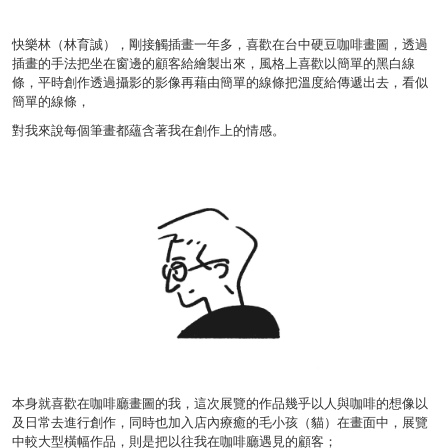
快樂林（林育誠），剛接觸插畫一年多，喜歡在台中硬豆咖啡畫圖，透過
插畫的手法把坐在窗邊的顧客給繪製出來，
風格上喜歡以簡單的黑白線
條，平時創作透過攝影的影像再藉由簡單的線條把溫度給傳遞出去，看似
簡單的線條，
對我來說每個筆畫都蘊含著我在創作上的情感。
本身就喜歡在咖啡廳畫圖的我，這次展覽的作品幾乎以人與咖啡的想像以
及日常去進行創作，
同時也加入店內療癒的毛小孩（貓）在畫面中，展覽
中較大型橫幅作品，則是把以往我在咖啡廳遇見的顧客；