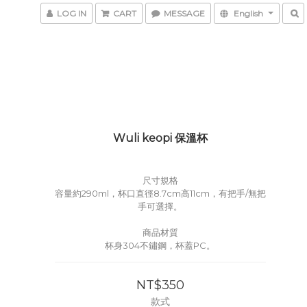
LOG IN
CART
MESSAGE
English
Wuli keopi 保溫杯
尺寸規格
容量約290ml，杯口直徑8.7cm高11cm，有把手/無把
手可選擇。
商品材質
杯身304不鏽鋼，杯蓋PC。
NT$350
款式