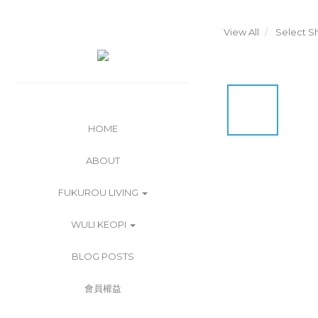
View All
Select 
HOME
ABOUT
FUKUROU LIVING
WULI KEOPI
BLOG POSTS
會員權益