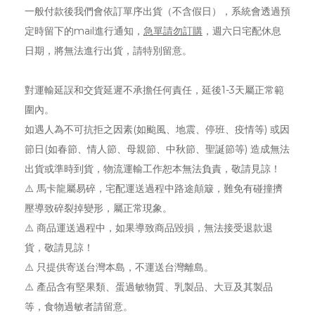
一般付款後我們會依訂單序出貨（不含假日），系統會透過預
定時留下的mail進行通知，
急單請勿訂購
，週六日宅配休息
日期，將無法進行出貨，請特別留意。
對運輸延誤和交貨延遲不承擔任何責任，延後1-3天屬正常範
圍內。
如遇人為不可抗拒之因素(如颱風、地震、停班、疫情等) 或因
節日(如春節、情人節、母親節、中秋節、聖誕節等) 造成無法
出貨或準時到貨，物流運輸工作恕本無法負責，敬請見諒！
⚠️ 馬卡龍屬易碎，宅配運送過程中路途顛簸，難免有碰撞擠
壓導致碎裂掉變形，屬正常現象。
⚠️ 商品運送過程中，如果導致商品毀損，無法接受退款退
貨，敬請見諒！
⚠️ 只提供寄送台灣本島，不運送台灣離島。
⚠️ 產品含有堅果類、蛋過敏物質、乳製品、大豆及其製品
等，食物過敏者請留意。