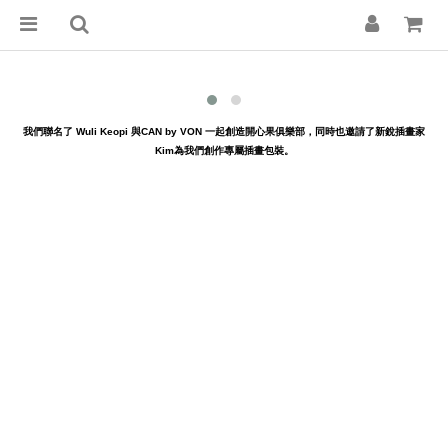
我們聯名了 Wuli Keopi 與CAN by VON 一起創造開心果俱樂部，同時也邀請了新銳插畫家
Kim為我們創作專屬插畫包裝。